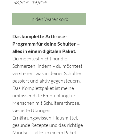
Standardpreis
Sale-
 53,30 € 
39,90 €
Preis
In den Warenkorb
Das komplette Arthrose-
Programm für deine Schulter –
alles in einem digitalen Paket.
Du möchtest nicht nur die
Schmerzen lindern – du möchtest
verstehen, was in deiner Schulter
passiert und aktiv gegensteuern.
Das Komplettpaket ist meine
umfassendste Empfehlung für
Menschen mit Schulterarthrose.
Gezielte Übungen,
Ernährungswissen, Hausmittel,
gesunde Rezepte und das richtige
Mindset – alles in einem Paket.