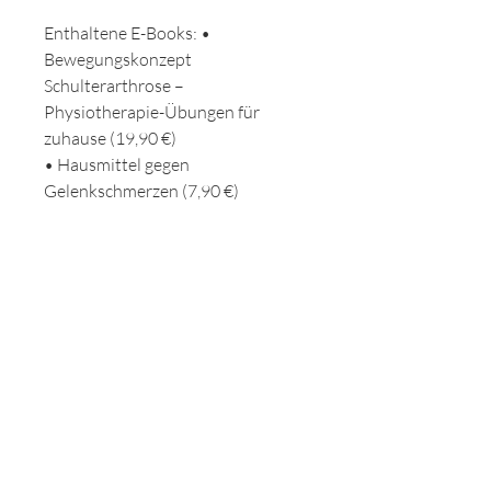
Enthaltene E-Books: •
Bewegungskonzept
Schulterarthrose –
Physiotherapie-Übungen für
zuhause (19,90 €)
• Hausmittel gegen
Gelenkschmerzen (7,90 €)
• Arthrosegerechte Ernährung
(9,90 €)
• Gesunde Smoothies – 80+
Rezepte (7,90 €)
• Motivation & Mindset bei
Arthrose (7,90 €)